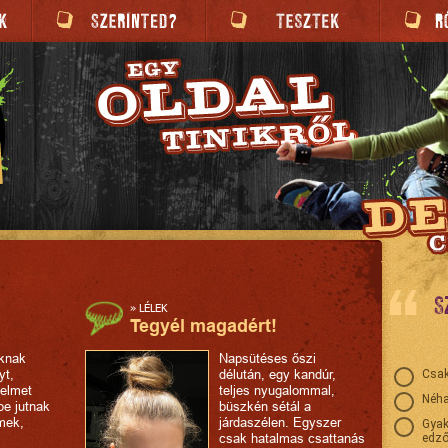
S
»
LÉLEK
Tegyél magadért!
knak
Napsütéses őszi
yt,
délután, egy kandúr,
Csak
lelmet
teljes nyugalommal,
Néha
be jutnak
büszkén sétál a
lmek,
járdaszélen. Egyszer
Gyak
csak hatalmas csattanás
edző