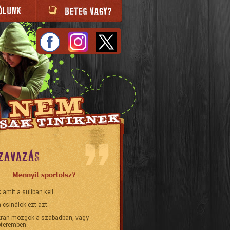
ZAVAZÁS
Mennyit sportolsz?
 amit a suliban kell.
 csinálok ezt-azt.
ran mozgok a szabadban, vagy
teremben.