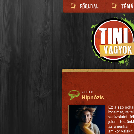
»
LÉLEK
Hipnózis
Ez a szó soka
izgalmat, rejtél
varázslatot, fé
jelent. Eszünk
az amerikai fi
amikor valakit