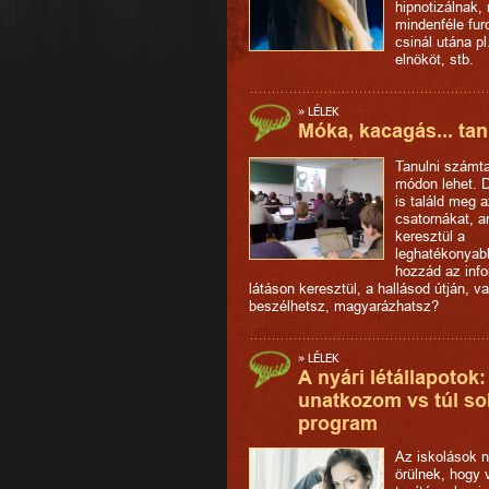
hipnotizálnak,
mindenféle fur
csinál utána pl
elnököt, stb.
»
LÉLEK
Móka, kacagás... tan
Tanulni számt
módon lehet. D
is találd meg 
csatornákat, 
keresztül a
leghatékonyabb
hozzád az info
látáson keresztül, a hallásod útján, v
beszélhetsz, magyarázhatsz?
»
LÉLEK
A nyári létállapotok:
unatkozom vs túl so
program
Az iskolások 
örülnek, hogy 