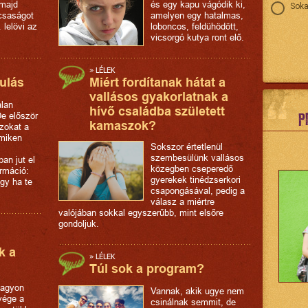
 majd
és egy kapu vágódik ki,
Soka
csaságot
amelyen egy hatalmas,
. lelövi az
loboncos, feldühödött,
vicsorgó kutya ront elő.
»
LÉLEK
ulás
Miért fordítanak hátat a
vallásos gyakorlatnak a
alan
hívő családba született
P
e először
kamaszok?
azokat a
amiken
Sokszor értetlenül
szembesülünk vallásos
an jut el
közegben cseperedő
rmáció:
gyerekek tinédzserkori
agy ha te
csapongásával, pedig a
válasz a miértre
valójában sokkal egyszerűbb, mint elsőre
gondoljuk.
k a
»
LÉLEK
Túl sok a program?
nagyon
Vannak, akik ugye nem
vége a
csinálnak semmit, de