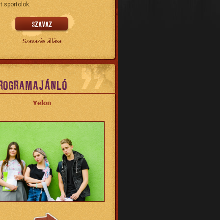
t sportolok.
Szavazás állása
ROGRAMAJÁNLÓ
Yelon