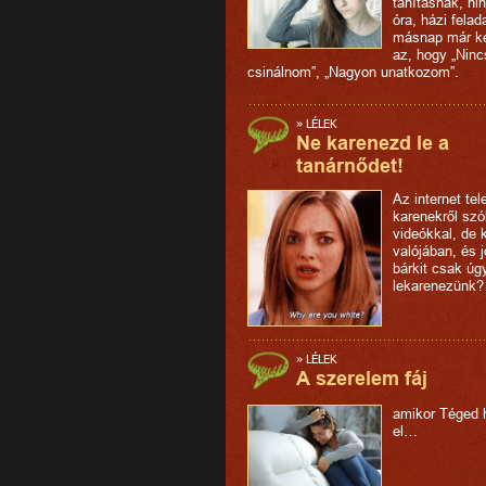
tanításnak, ni
óra, házi felad
másnap már k
az, hogy „Ninc
csinálnom”, „Nagyon unatkozom”.
»
LÉLEK
Ne karenezd le a
tanárnődet!
Az internet tel
karenekről szó
videókkal, de 
valójában, és 
bárkit csak úg
lekarenezünk?
»
LÉLEK
A szerelem fáj
amikor Téged 
el…