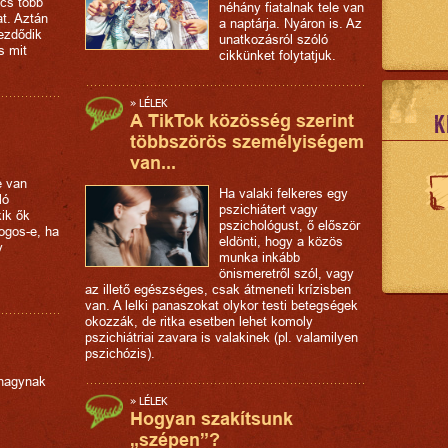
ncs több
néhány fiatalnak tele van
at. Aztán
a naptárja. Nyáron is. Az
ezdődik
unatkozásról szóló
s mit
cikkünket folytatjuk.
»
LÉLEK
K
A TikTok közösség szerint
többszörös személyiségem
van...
e van
Ha valaki felkeres egy
ló
pszichiátert vagy
kik ők
pszichológust, ő először
jogos-e, ha
eldönti, hogy a közös
y
munka inkább
önismeretről szól, vagy
az illető egészséges, csak átmeneti krízisben
van. A lelki panaszokat olykor testi betegségek
okozzák, de ritka esetben lehet komoly
pszichiátriai zavara is valakinek (pl. valamilyen
pszichózis).
hagynak
»
LÉLEK
Hogyan szakítsunk
„szépen”?