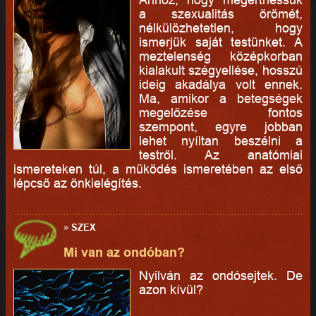
a szexualitás örömét,
nélkülözhetetlen, hogy
ismerjük saját testünket. A
meztelenség középkorban
kialakult szégyellése, hosszú
ideig akadálya volt ennek.
Ma, amikor a betegségek
megelőzése fontos
szempont, egyre jobban
lehet nyíltan beszélni a
testről. Az anatómiai
ismereteken túl, a működés ismeretében az első
lépcső az önkielégítés.
»
SZEX
Mi van az ondóban?
Nyilván az ondósejtek. De
azon kívül?