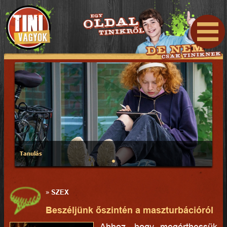
Tanulás
»
SZEX
Beszéljünk őszintén a maszturbációról
Ahhoz, hogy megérthessük