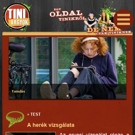
Tanulás
»
TEST
A herék vizsgálata
Az orvosi vizsgálat része a