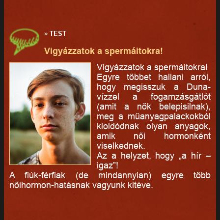
»
TEST
Vigyázzatok a spermáitokra!
Vigyázzatok a spermáitokra!
Egyre többet hallani arról,
hogy megisszuk a Duna-
vízzel a fogamzásgátlót
(amit a nők belepisilnak),
meg a műanyagpalackokból
kioldódnak olyan anyagok,
amik női hormonként
viselkednek.
Az a helyzet, hogy „a hír –
igaz”!
A fiúk-férfiak (de mindannyian) egyre több
nőihormon-hatásnak vagyunk kitéve.