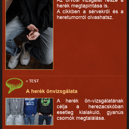
herék megtapintása is.
A cikkben a sérvekről és a
heretumorról olvashatsz.
»
TEST
A herék önvizsgálata
A herék ön-vizsgálatának
célja a herezacskóban
esetleg kialakuló, gyanús
csomók megtalálása.