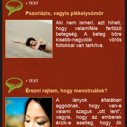
»
TEST
Pszoriázis, vagyis pikkelysömör
Aki nem ismeri, azt hiheti,
hogy valamiféle fertőző
betegség. A beteg bőre
kisebb-nagyobb vörös
foltokkal van tarkítva.
»
TEST
Érezni rajtam, hogy menstruálok?
A lányok általában
aggódnak, hogy van-e
valami szaguk „ott lent”,
vagyis, hogy az emberek
érzik-e esetleg, hogy ők