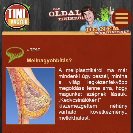
»
TEST
Mellnagyobbítás?
A mellplasztikáról ma már
mindenki úgy beszél, mintha
a világ legkézenfekvőbb
megoldása lenne arra, hogy
magunkat szépnek lássuk.
„Kedvcsinálóként”
kiszemezgettem néhány
várható következményt,
mellékhatást.