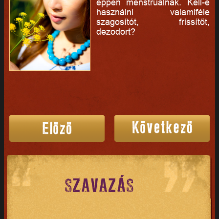
éppen menstruálnak. Kell-e
használni valamiféle
szagosítót, frissítőt,
dezodort?
SZAVAZÁS