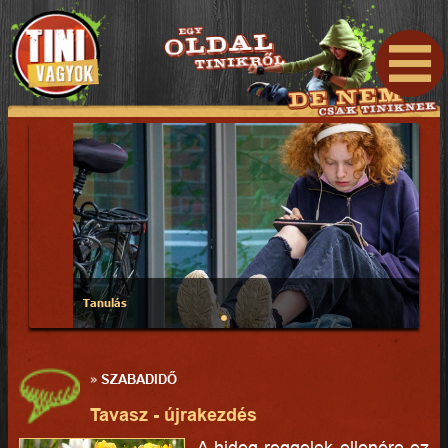
Tanulás
»
SZABADIDŐ
Tavasz - újrakezdés
A hideg reggelek ellenére ez