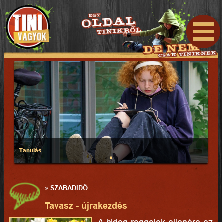
Tanulás
»
SZABADIDŐ
Tavasz - újrakezdés
A hideg reggelek ellenére ez