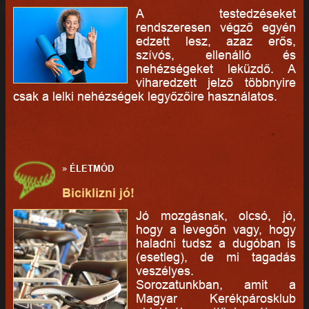
A testedzéseket
rendszeresen végző egyén
edzett lesz, azaz erős,
szívós, ellenálló és
nehézségeket leküzdő. A
viharedzett jelző többnyire
csak a lelki nehézségek legyőzőire használatos.
»
ÉLETMÓD
Biciklizni jó!
Jó mozgásnak, olcsó, jó,
hogy a levegőn vagy, hogy
haladni tudsz a dugóban is
(esetleg), de mi tagadás
veszélyes.
Sorozatunkban, amit a
Magyar Kerékpárosklub