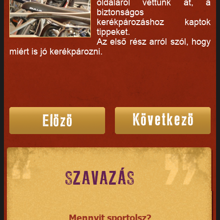
oldaláról vettünk át, a
biztonságos
kerékpározáshoz kaptok
tippeket.
Az első rész arról szól, hogy
miért is jó kerékpározni.
SZAVAZÁS
Mennyit sportolsz?